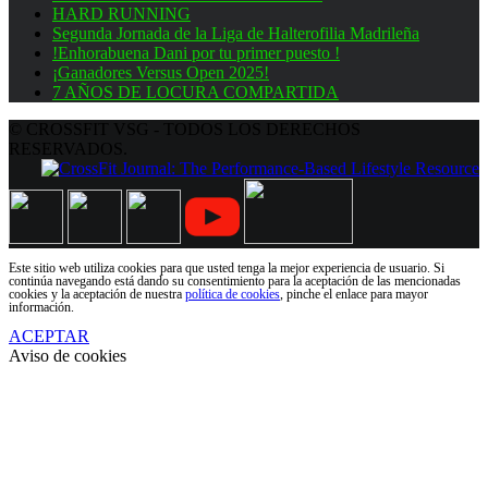
HARD RUNNING
Segunda Jornada de la Liga de Halterofilia Madrileña
!Enhorabuena Dani por tu primer puesto !
¡Ganadores Versus Open 2025!
7 AÑOS DE LOCURA COMPARTIDA
© CROSSFIT VSG - TODOS LOS DERECHOS
RESERVADOS.
Este sitio web utiliza cookies para que usted tenga la mejor experiencia de usuario. Si
continúa navegando está dando su consentimiento para la aceptación de las mencionadas
cookies y la aceptación de nuestra
política de cookies
, pinche el enlace para mayor
información.
ACEPTAR
Aviso de cookies