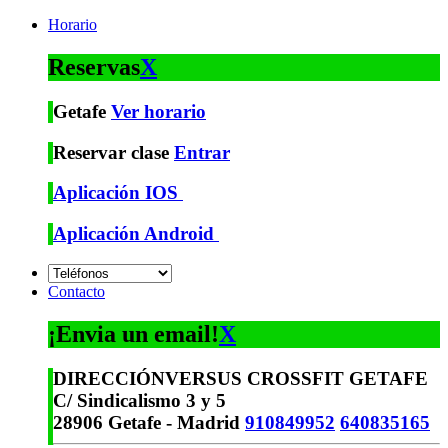
Horario
Reservas
X
Getafe
Ver horario
Reservar clase
Entrar
Aplicación IOS
Aplicación Android
Contacto
¡Envia un email!
X
DIRECCIÓN
VERSUS CROSSFIT GETAFE
C/ Sindicalismo 3 y 5
28906 Getafe - Madrid
910849952
640835165