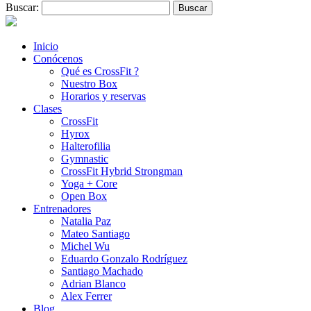
Buscar:
Inicio
Conócenos
Qué es CrossFit ?
Nuestro Box
Horarios y reservas
Clases
CrossFit
Hyrox
Halterofilia
Gymnastic
CrossFit Hybrid Strongman
Yoga + Core
Open Box
Entrenadores
Natalia Paz
Mateo Santiago
Michel Wu
Eduardo Gonzalo Rodríguez
Santiago Machado
Adrian Blanco
Alex Ferrer
Blog