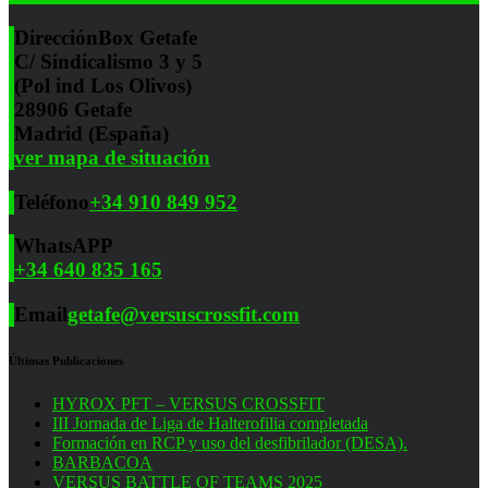
Dirección
Box Getafe
C/ Sindicalismo 3 y 5
(Pol ind Los Olivos)
28906 Getafe
Madrid (España)
ver mapa de situación
Teléfono
+34 910 849 952
WhatsAPP
+34 640 835 165
Email
getafe@versuscrossfit.com
Últimas Publicaciones
HYROX PFT – VERSUS CROSSFIT
III Jornada de Liga de Halterofilia completada
Formación en RCP y uso del desfibrilador (DESA).
BARBACOA
VERSUS BATTLE OF TEAMS 2025