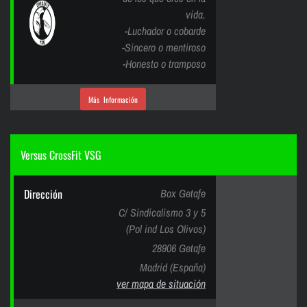
vida.
-Luchador o cobarde
-Sincero o mentiroso
-Honesto o tramposo
Más Información
Versus CrossFit VSG
Dirección
Box Getafe
C/ Sindicalismo 3 y 5
(Pol ind Los Olivos)
28906 Getafe
Madrid (España)
ver mapa de situación