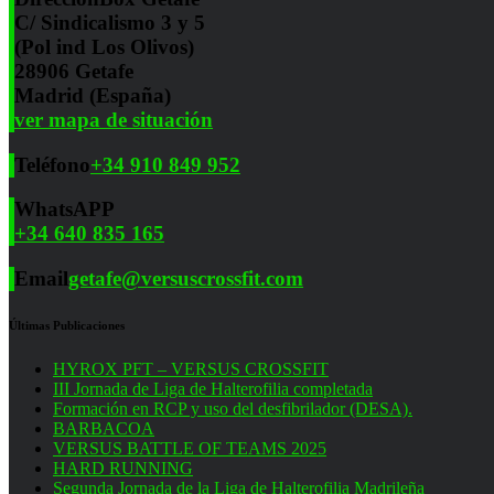
C/ Sindicalismo 3 y 5
(Pol ind Los Olivos)
28906 Getafe
Madrid (España)
ver mapa de situación
Teléfono
+34 910 849 952
WhatsAPP
+34 640 835 165
Email
getafe@versuscrossfit.com
Últimas Publicaciones
HYROX PFT – VERSUS CROSSFIT
III Jornada de Liga de Halterofilia completada
Formación en RCP y uso del desfibrilador (DESA).
BARBACOA
VERSUS BATTLE OF TEAMS 2025
HARD RUNNING
Segunda Jornada de la Liga de Halterofilia Madrileña