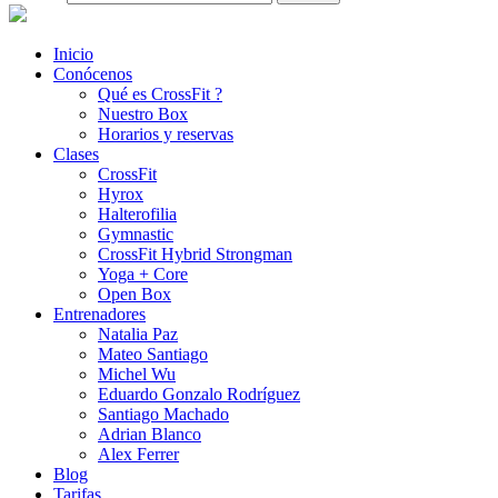
Inicio
Conócenos
Qué es CrossFit ?
Nuestro Box
Horarios y reservas
Clases
CrossFit
Hyrox
Halterofilia
Gymnastic
CrossFit Hybrid Strongman
Yoga + Core
Open Box
Entrenadores
Natalia Paz
Mateo Santiago
Michel Wu
Eduardo Gonzalo Rodríguez
Santiago Machado
Adrian Blanco
Alex Ferrer
Blog
Tarifas