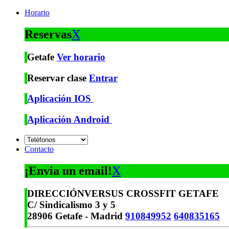
Horario
Reservas
X
Getafe
Ver horario
Reservar clase
Entrar
Aplicación IOS
Aplicación Android
Contacto
¡Envia un email!
X
DIRECCIÓN
VERSUS CROSSFIT GETAFE
C/ Sindicalismo 3 y 5
28906 Getafe - Madrid
910849952
640835165