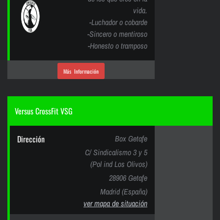
vida.
-Luchador o cobarde
-Sincero o mentiroso
-Honesto o tramposo
Más Información
Versus CrossFit VSG
Dirección
Box Getafe
C/ Sindicalismo 3 y 5
(Pol ind Los Olivos)
28906 Getafe
Madrid (España)
ver mapa de situación