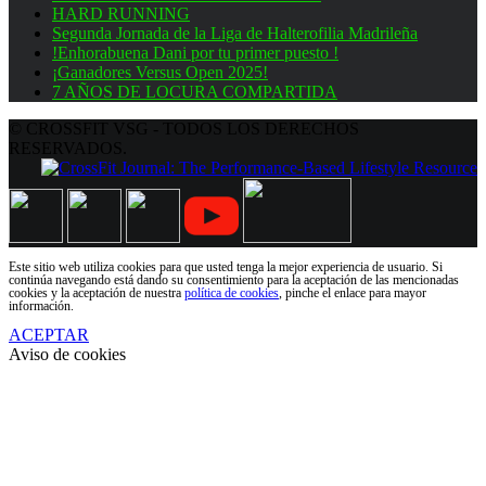
HARD RUNNING
Segunda Jornada de la Liga de Halterofilia Madrileña
!Enhorabuena Dani por tu primer puesto !
¡Ganadores Versus Open 2025!
7 AÑOS DE LOCURA COMPARTIDA
© CROSSFIT VSG - TODOS LOS DERECHOS
RESERVADOS.
Este sitio web utiliza cookies para que usted tenga la mejor experiencia de usuario. Si
continúa navegando está dando su consentimiento para la aceptación de las mencionadas
cookies y la aceptación de nuestra
política de cookies
, pinche el enlace para mayor
información.
ACEPTAR
Aviso de cookies