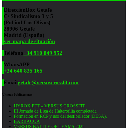
Dirección
Box Getafe
C/ Sindicalismo 3 y 5
(Pol ind Los Olivos)
28906 Getafe
Madrid (España)
ver mapa de situación
Teléfono
+34 910 849 952
WhatsAPP
+34 640 835 165
Email
getafe@versuscrossfit.com
Últimas Publicaciones
HYROX PFT – VERSUS CROSSFIT
III Jornada de Liga de Halterofilia completada
Formación en RCP y uso del desfibrilador (DESA).
BARBACOA
VERSUS BATTLE OF TEAMS 2025