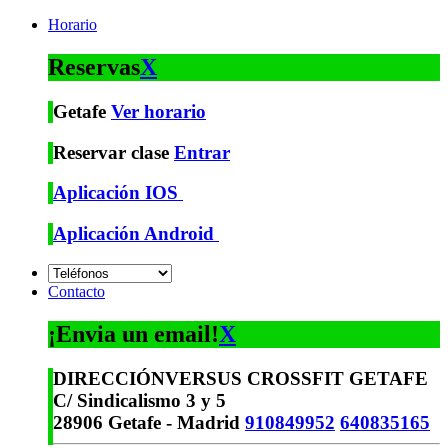
Horario
Reservas
X
Getafe
Ver horario
Reservar clase
Entrar
Aplicación IOS
Aplicación Android
Contacto
¡Envia un email!
X
DIRECCIÓN
VERSUS CROSSFIT GETAFE
C/ Sindicalismo 3 y 5
28906 Getafe - Madrid
910849952
640835165