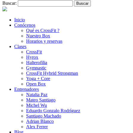
Buscar:
Inicio
Conócenos
Qué es CrossFit ?
Nuestro Box
Horarios y reservas
Clases
CrossFit
Hyrox
Halterofilia
Gymnastic
CrossFit Hybrid Strongman
Yoga + Core
Open Box
Entrenadores
Natalia Paz
Mateo Santiago
Michel Wu
Eduardo Gonzalo Rodríguez
Santiago Machado
Adrian Blanco
Alex Ferrer
Blog