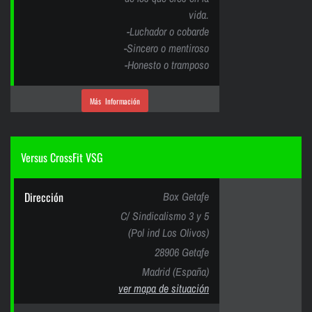
vida.
-Luchador o cobarde
-Sincero o mentiroso
-Honesto o tramposo
Más Información
Versus CrossFit VSG
Dirección
Box Getafe
C/ Sindicalismo 3 y 5
(Pol ind Los Olivos)
28906 Getafe
Madrid (España)
ver mapa de situación