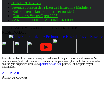
HARD RUNNING
Segunda Jornada de la Liga de Halterofilia Madrileña
!Enhorabuena Dani por tu primer puesto !
¡Ganadores Versus Open 2025!
7 AÑOS DE LOCURA COMPARTIDA
© CROSSFIT VSG - TODOS LOS DERECHOS
RESERVADOS.
Este sitio web utiliza cookies para que usted tenga la mejor experiencia de usuario. Si
continúa navegando está dando su consentimiento para la aceptación de las mencionadas
cookies y la aceptación de nuestra
política de cookies
, pinche el enlace para mayor
información.
ACEPTAR
Aviso de cookies