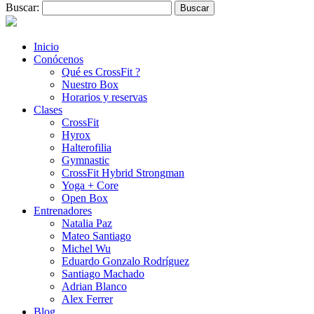
Buscar:
Inicio
Conócenos
Qué es CrossFit ?
Nuestro Box
Horarios y reservas
Clases
CrossFit
Hyrox
Halterofilia
Gymnastic
CrossFit Hybrid Strongman
Yoga + Core
Open Box
Entrenadores
Natalia Paz
Mateo Santiago
Michel Wu
Eduardo Gonzalo Rodríguez
Santiago Machado
Adrian Blanco
Alex Ferrer
Blog