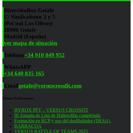
Dirección
Box Getafe
C/ Sindicalismo 3 y 5
(Pol ind Los Olivos)
28906 Getafe
Madrid (España)
ver mapa de situación
Teléfono
+34 910 849 952
WhatsAPP
+34 640 835 165
Email
getafe@versuscrossfit.com
Últimas Publicaciones
HYROX PFT – VERSUS CROSSFIT
III Jornada de Liga de Halterofilia completada
Formación en RCP y uso del desfibrilador (DESA).
BARBACOA
VERSUS BATTLE OF TEAMS 2025