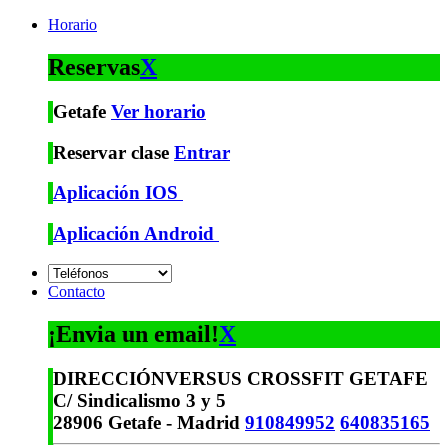
Horario
Reservas
X
Getafe
Ver horario
Reservar clase
Entrar
Aplicación IOS
Aplicación Android
Contacto
¡Envia un email!
X
DIRECCIÓN
VERSUS CROSSFIT GETAFE
C/ Sindicalismo 3 y 5
28906 Getafe - Madrid
910849952
640835165