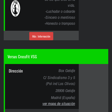
vida.
-Luchador o cobarde
-Sincero o mentiroso
-Honesto o tramposo
Más Información
Versus CrossFit VSG
Dirección
Box Getafe
C/ Sindicalismo 3 y 5
(Pol ind Los Olivos)
28906 Getafe
Madrid (España)
ver mapa de situación