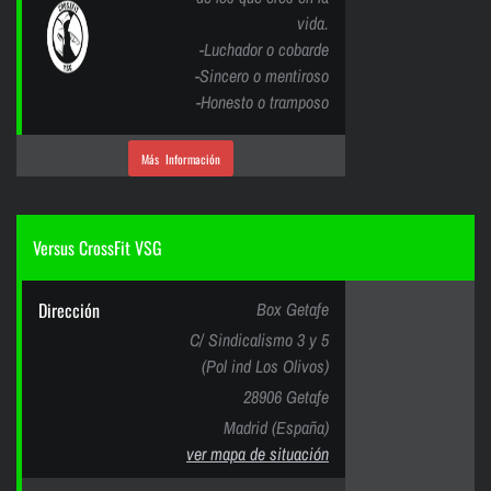
vida.
-Luchador o cobarde
-Sincero o mentiroso
-Honesto o tramposo
Más Información
Versus CrossFit VSG
Dirección
Box Getafe
C/ Sindicalismo 3 y 5
(Pol ind Los Olivos)
28906 Getafe
Madrid (España)
ver mapa de situación