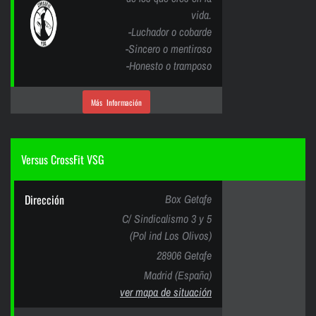
vida.
-Luchador o cobarde
-Sincero o mentiroso
-Honesto o tramposo
Más Información
Versus CrossFit VSG
Dirección
Box Getafe
C/ Sindicalismo 3 y 5
(Pol ind Los Olivos)
28906 Getafe
Madrid (España)
ver mapa de situación