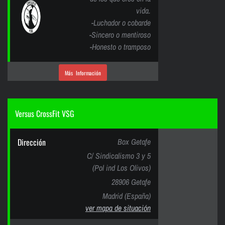
vida.
-Luchador o cobarde
-Sincero o mentiroso
-Honesto o tramposo
Más Información
Versus CrossFit VSG
Dirección
Box Getafe
C/ Sindicalismo 3 y 5
(Pol ind Los Olivos)
28906 Getafe
Madrid (España)
ver mapa de situación