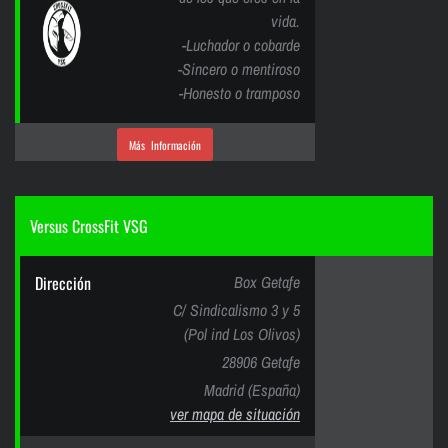
vida.
-Luchador o cobarde
-Sincero o mentiroso
-Honesto o tramposo
Más Información
Versus CrossFit VSG
Dirección
Box Getafe
C/ Sindicalismo 3 y 5
(Pol ind Los Olivos)
28906 Getafe
Madrid (España)
ver mapa de situación