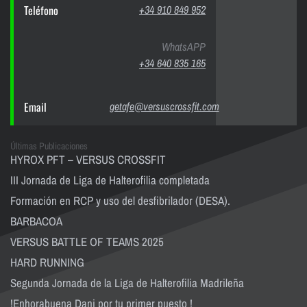
Teléfono
+34 910 849 952
WhatsAPP
+34 640 835 165
Email
getafe@versuscrossfit.com
Últimas Publicaciones
HYROX PFT – VERSUS CROSSFIT
III Jornada de Liga de Halterofilia completada
Formación en RCP y uso del desfibrilador (DESA).
BARBACOA
VERSUS BATTLE OF TEAMS 2025
HARD RUNNING
Segunda Jornada de la Liga de Halterofilia Madrileña
!Enhorabuena Dani por tu primer puesto !