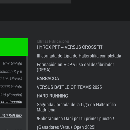
Últimas Publicaciones
HYROX PFT – VERSUS CROSSFIT
III Jornada de Liga de Halterofilia completada
Box Getafe
Formación en RCP y uso del desfibrilador
(DESA).
calismo 3 y 5
BARBACOA
nd Los Olivos)
28906 Getafe
VERSUS BATTLE OF TEAMS 2025
rid (España)
HARD RUNNING
 de situación
Segunda Jornada de la Liga de Halterofilia
Madrileña
 910 849 952
!Enhorabuena Dani por tu primer puesto !
¡Ganadores Versus Open 2025!