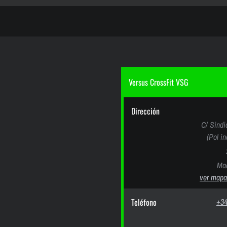
Versus CrossFit VSG
Dirección
C/ Sindi
(Pol i
Mad
ver mapa
Teléfono
+34