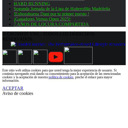
HARD RUNNING
Segunda Jornada de la Liga de Halterofilia Madrileña
!Enhorabuena Dani por tu primer puesto !
¡Ganadores Versus Open 2025!
7 AÑOS DE LOCURA COMPARTIDA
© CROSSFIT VSG - TODOS LOS DERECHOS
RESERVADOS.
Este sitio web utiliza cookies para que usted tenga la mejor experiencia de usuario. Si
continúa navegando está dando su consentimiento para la aceptación de las mencionadas
cookies y la aceptación de nuestra
política de cookies
, pinche el enlace para mayor
información.
ACEPTAR
Aviso de cookies