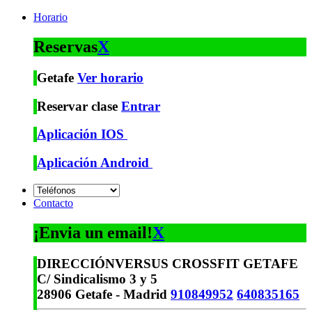
Horario
Reservas
X
Getafe
Ver horario
Reservar clase
Entrar
Aplicación IOS
Aplicación Android
Contacto
¡Envia un email!
X
DIRECCIÓN
VERSUS CROSSFIT GETAFE
C/ Sindicalismo 3 y 5
28906 Getafe - Madrid
910849952
640835165