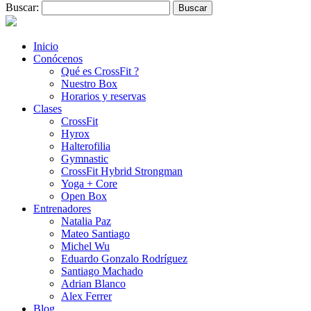
Buscar:
Inicio
Conócenos
Qué es CrossFit ?
Nuestro Box
Horarios y reservas
Clases
CrossFit
Hyrox
Halterofilia
Gymnastic
CrossFit Hybrid Strongman
Yoga + Core
Open Box
Entrenadores
Natalia Paz
Mateo Santiago
Michel Wu
Eduardo Gonzalo Rodríguez
Santiago Machado
Adrian Blanco
Alex Ferrer
Blog