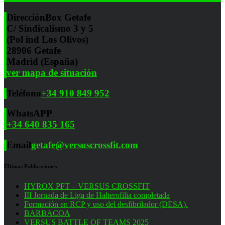
Dirección
Box Getafe
C/ Sindicalismo 3 y 5
(Pol ind Los Olivos)
28906 Getafe
Madrid (España)
ver mapa de situación
Teléfono
+34 910 849 952
WhatsAPP
+34 640 835 165
Email
getafe@versuscrossfit.com
Últimas Publicaciones
HYROX PFT – VERSUS CROSSFIT
III Jornada de Liga de Halterofilia completada
Formación en RCP y uso del desfibrilador (DESA).
BARBACOA
VERSUS BATTLE OF TEAMS 2025