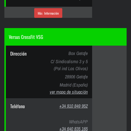
Más Información
Versus CrossFit VSG
Dirección
Box Getafe
C/ Sindicalismo 3 y 5
(Pol ind Los Olivos)
28906 Getafe
Madrid (España)
ver mapa de situación
Teléfono
+34 910 849 952
WhatsAPP
+34 640 835 165