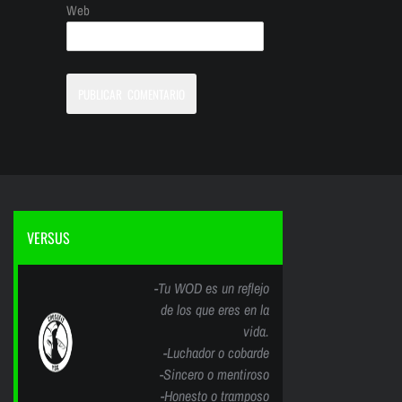
Web
VERSUS
-Tu WOD es un reflejo
de los que eres en la
vida.
-Luchador o cobarde
-Sincero o mentiroso
-Honesto o tramposo