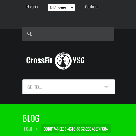
Horario
Contacto
GO TO...
BLOG
HOME
9DB8174F-EE96-46E6-8662-23943874F684