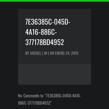
7E36385C-045D-
4A16-886C-
377178BD4952
BY MICHEL | IN | ON ENERO 24, 2019
No Comments to "7E36385C-045D-4A16-
886C-377178BD4952"