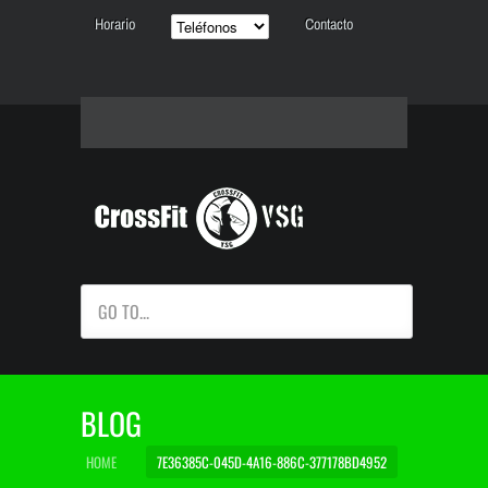
Horario
Contacto
GO TO...
BLOG
HOME
7E36385C-045D-4A16-886C-377178BD4952