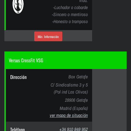
vida.
-Luchador o cobarde
-Sincero o mentiroso
-Honesto o tramposo
Más Información
Versus CrossFit VSG
Dirección
Box Getafe
C/ Sindicalismo 3 y 5
(Pol ind Los Olivos)
28906 Getafe
Madrid (España)
ver mapa de situación
Teléfono
+34 910 849 952