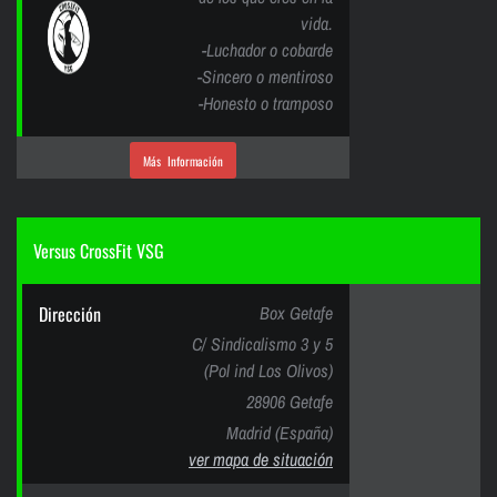
vida.
-Luchador o cobarde
-Sincero o mentiroso
-Honesto o tramposo
Más Información
Versus CrossFit VSG
Dirección
Box Getafe
C/ Sindicalismo 3 y 5
(Pol ind Los Olivos)
28906 Getafe
Madrid (España)
ver mapa de situación